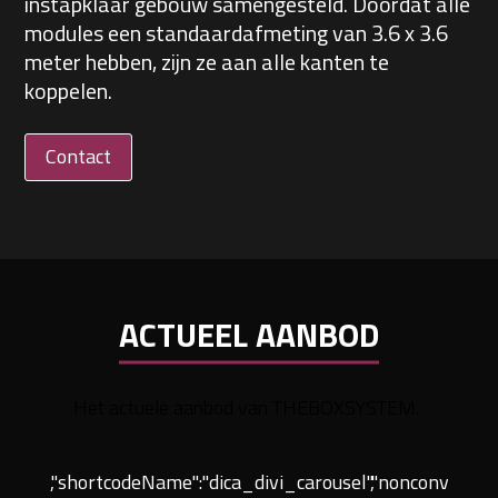
instapklaar gebouw samengesteld. Doordat alle
modules een standaardafmeting van 3.6 x 3.6
meter hebben, zijn ze aan alle kanten te
koppelen.
Contact
ACTUEEL AANBOD
Het actuele aanbod van THEBOXSYSTEM.
,"shortcodeName":"dica_divi_carousel","nonconvertible